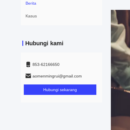
Berita
Kasus
Hubungi kami
853-62166650‬
aomenmingrui@gmail.com
Hubungi sekarang