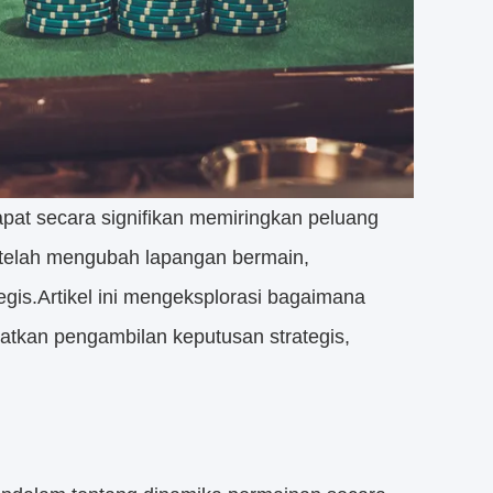
apat secara signifikan memiringkan peluang
g telah mengubah lapangan bermain,
s.Artikel ini mengeksplorasi bagaimana
atkan pengambilan keputusan strategis,