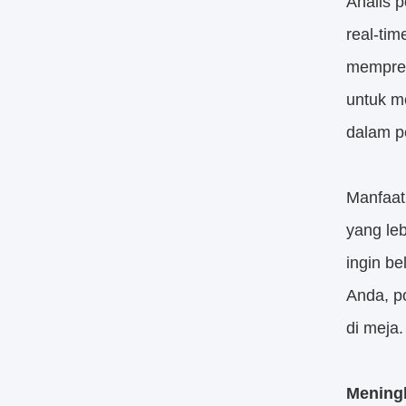
Analis 
real-tim
mempred
untuk m
dalam p
Manfaat
yang le
ingin b
Anda, p
di meja.
Meningk