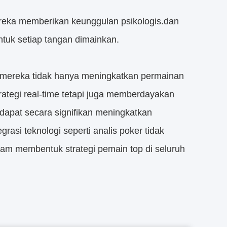
ereka memberikan keunggulan psikologis.dan
tuk setiap tangan dimainkan.
mereka tidak hanya meningkatkan permainan
tegi real-time tetapi juga memberdayakan
dapat secara signifikan meningkatkan
asi teknologi seperti analis poker tidak
am membentuk strategi pemain top di seluruh