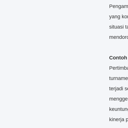
Pengambi
yang ko
situasi
mendoro
Contoh
Pertimb
turname
terjadi
mengger
keuntun
kinerja 