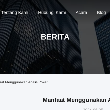
Tentang Kami
Hubungi Kami
Acara
Blog
BERITA
aat Menggunakan Analis Poker
Manfaat Menggunakan A