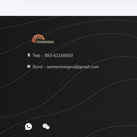
Telp：853-62166650‬
Surel：aomenmingrui@gmail.com