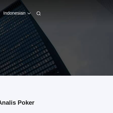
Indonesian
nalis Poker