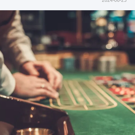
2024-06-25