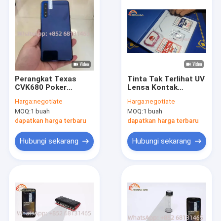
Perangkat Texas
Tinta Tak Terlihat UV
CVK680 Poker
Lensa Kontak
Analyzer CVK400
Inframerah
Harga:
negotiate
Harga:
negotiate
Untuk Kartu Barcode
Polymacon Untuk
MOQ:
1 buah
MOQ:
1 buah
Untuk Memenangkan
Mata Hijau
Game
dapatkan harga terbaru
dapatkan harga terbaru
Hubungi sekarang
Hubungi sekarang
Rumah
Produk
Tentang kami