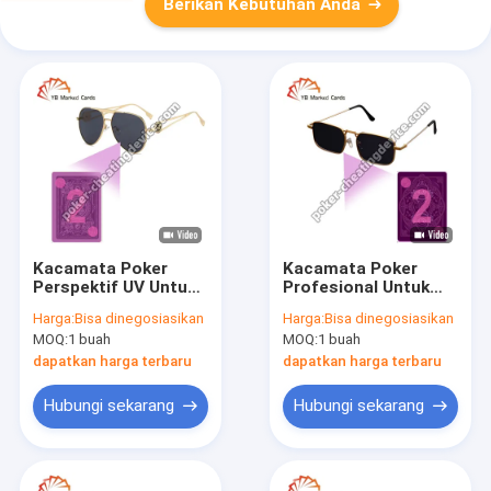
Berikan Kebutuhan Anda
Kacamata Poker
Kacamata Poker
Perspektif UV Untuk
Profesional Untuk
Kartu Infrared
Kartu Berkilau
Harga:
Bisa dinegosiasikan
Harga:
Bisa dinegosiasikan
MOQ:
1 buah
MOQ:
1 buah
dapatkan harga terbaru
dapatkan harga terbaru
Hubungi sekarang
Hubungi sekarang