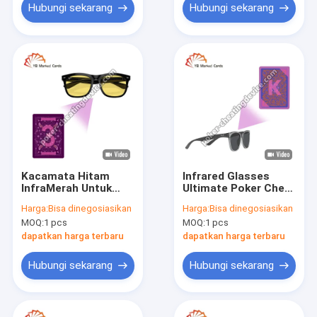
Hubungi sekarang
Hubungi sekarang
Kacamata Hitam
Infrared Glasses
InfraMerah Untuk
Ultimate Poker Cheat
Poker Buka Tanda
Tool Untuk
Harga:
Bisa dinegosiasikan
Harga:
Bisa dinegosiasikan
Tersembunyi Dengan
Mendeteksi Tanda
MOQ:
1 pcs
MOQ:
1 pcs
Mudah
Tersembunyi
dapatkan harga terbaru
dapatkan harga terbaru
Hubungi sekarang
Hubungi sekarang