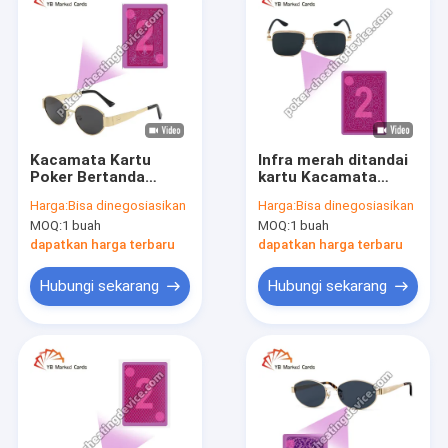
Kacamata Kartu
Infra merah ditandai
Poker Bertanda
kartu Kacamata
Untuk Penandaan
hitam untuk
Harga:
Bisa dinegosiasikan
Harga:
Bisa dinegosiasikan
Tinta Tak Kasat
menandai kartu
MOQ:
1 buah
MOQ:
1 buah
Mata Kartu Remi
bermain
dapatkan harga terbaru
dapatkan harga terbaru
Hubungi sekarang
Hubungi sekarang
Rumah
Produk
Tentang kami