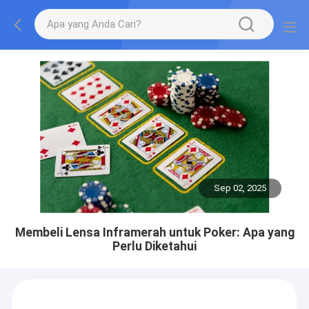
Sep 02, 2025
Membeli Lensa Inframerah untuk Poker: Apa yang
Perlu Diketahui