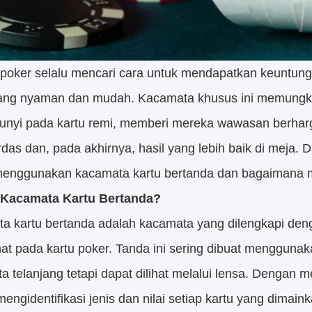
poker selalu mencari cara untuk mendapatkan keuntun
yang nyaman dan mudah. Kacamata khusus ini memungk
unyi pada kartu remi, memberi mereka wawasan berha
rdas dan, pada akhirnya, hasil yang lebih baik di meja. D
enggunakan kacamata kartu bertanda dan bagaimana m
 Kacamata Kartu Bertanda?
a kartu bertanda adalah kacamata yang dilengkapi den
ihat pada kartu poker. Tanda ini sering dibuat menggunaka
ta telanjang tetapi dapat dilihat melalui lensa. Dengan
ngidentifikasi jenis dan nilai setiap kartu yang dimaink