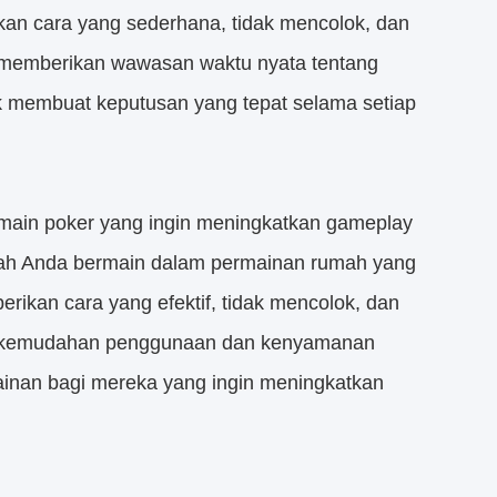
kan cara yang sederhana, tidak mencolok, dan
n memberikan wawasan waktu nyata tentang
k membuat keputusan yang tepat selama setiap
emain poker yang ingin meningkatkan gameplay
ah Anda bermain dalam permainan rumah yang
erikan cara yang efektif, tidak mencolok, dan
an kemudahan penggunaan dan kenyamanan
inan bagi mereka yang ingin meningkatkan