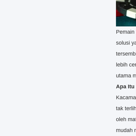
Pemain 
solusi 
tersemb
lebih ce
utama m
Apa Itu
Kacamat
tak terl
oleh ma
mudah me