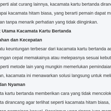
eperti alat curang lainnya, kacamata kartu bertanda di
pai kacamata hitam biasa, yang berarti pemain dapat
n tanpa menarik perhatian yang tidak diinginkan.
t Utama Kacamata Kartu Bertanda
han dan Kecepatan
atu keuntungan terbesar dari kacamata kartu bertand
engan cepat memakainya atau melepasnya sesuai kebu
eperti metode lain yang mungkin memerlukan pemindaian 
n, kacamata ini menawarkan solusi langsung untuk meli
 dan Nyaman
a kartu bertanda memberikan cara yang tidak mencolok 
 dirancang agar terlihat seperti kacamata hitam biasa,