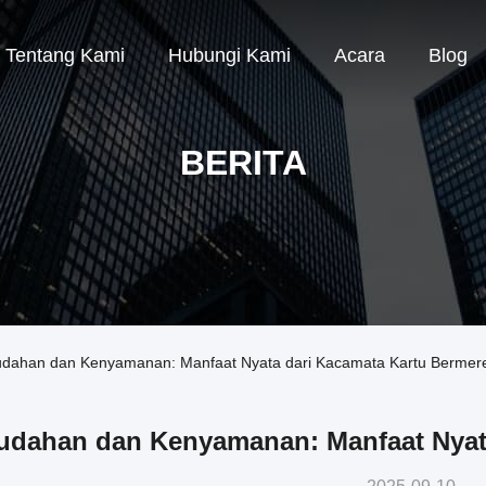
Tentang Kami
Hubungi Kami
Acara
Blog
BERITA
udahan dan Kenyamanan: Manfaat Nyata dari Kacamata Kartu Bermer
dahan dan Kenyamanan: Manfaat Nyata