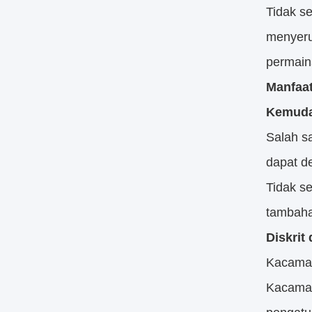
Tidak s
menyeru
permaina
Manfaa
Kemuda
Salah s
dapat d
Tidak s
tambaha
Diskrit
Kacamat
Kacamata