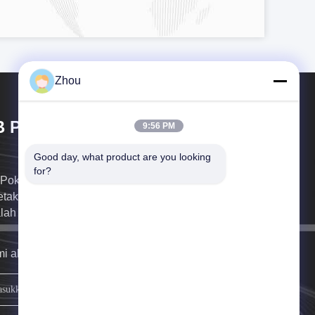
Zhou
 Poker Cheat Co., Ltd
9:56 PM
Good day, what product are you looking 
for?
Poker Cheat Co., Ltd didirikan pada tahun 1999 dan
letak di kota terkenal internasional Guangzhou. Ini
lah perusahaan pertama yang diberikan lisensi
uk pembuatan, distribusi, dan layanan kasino.YB
er Cheat mampu menyediakan poker analyzerKartu
i akan menghubungi Anda sesegera mungkin.
g ditandai tinta tak terlihat, lensa kontak UV, scanner
er, kartu yang ditandai tinta tak terlihat, perangkat
mendaftar
ang bakarat dan sistem curang poker lainnya.