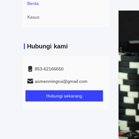
Berita
Kasus
Hubungi kami
853-62166650‬
aomenmingrui@gmail.com
Hubungi sekarang