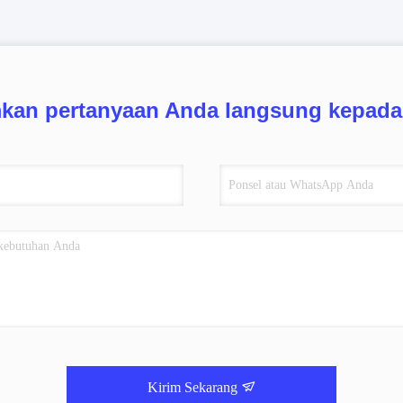
mkan pertanyaan Anda langsung kepada
Kirim Sekarang