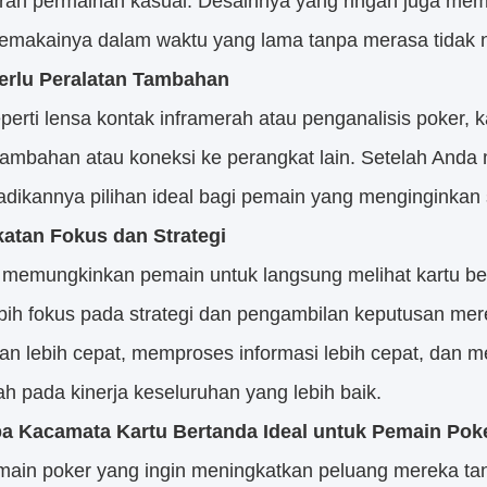
ran permainan kasual. Desainnya yang ringan juga m
emakainya dalam waktu yang lama tanpa merasa tidak
erlu Peralatan Tambahan
perti lensa kontak inframerah atau penganalisis poker,
tambahan atau koneksi ke perangkat lain. Setelah Anda
jadikannya pilihan ideal bagi pemain yang menginginkan
atan Fokus dan Strategi
memungkinkan pemain untuk langsung melihat kartu be
ebih fokus pada strategi dan pengambilan keputusan me
an lebih cepat, memproses informasi lebih cepat, dan 
h pada kinerja keseluruhan yang lebih baik.
 Kacamata Kartu Bertanda Ideal untuk Pemain Pok
main poker yang ingin meningkatkan peluang mereka ta