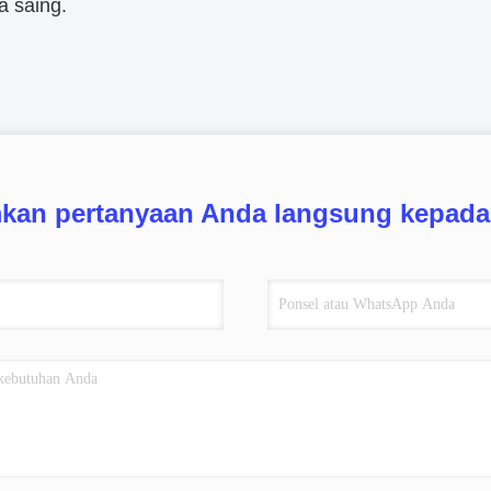
a saing.
mkan pertanyaan Anda langsung kepada