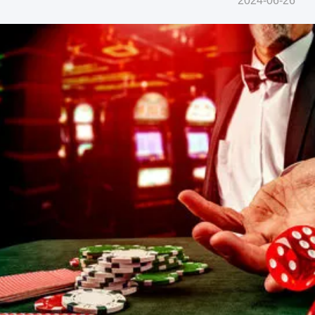
2024-06-26