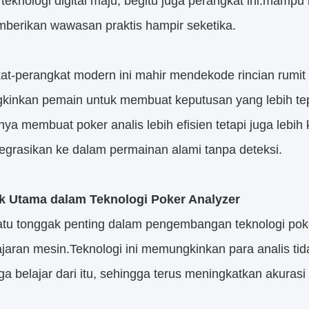
 teknologi digital maju, begitu juga perangkat ini.mamp
berikan wawasan praktis hampir seketika.
at-perangkat modern ini mahir mendekode rincian rumit 
inkan pemain untuk membuat keputusan yang lebih tepat
nya membuat poker analis lebih efisien tetapi juga leb
egrasikan ke dalam permainan alami tanpa deteksi.
 Utama dalam Teknologi Poker Analyzer
atu tonggak penting dalam pengembangan teknologi poker
jaran mesin.Teknologi ini memungkinkan para analis t
uga belajar dari itu, sehingga terus meningkatkan akurasi