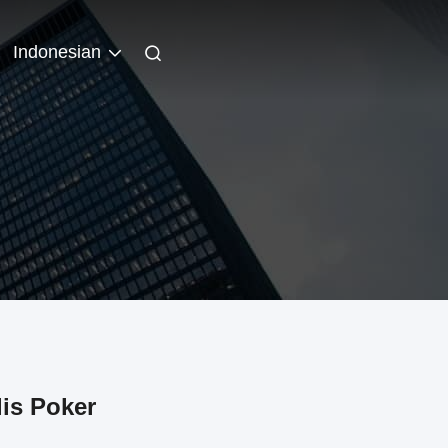
Indonesian
lis Poker