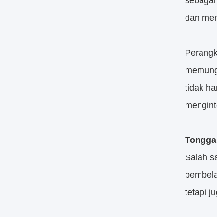
sebagai
dan mem
Perangk
memungk
tidak ha
mengint
Tonggak
Salah s
pembela
tetapi j