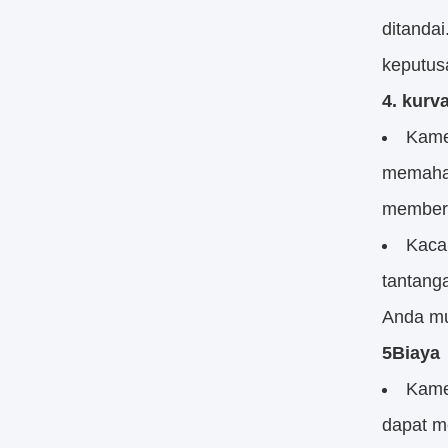
ditanda
keputus
4. kurva
Kame
memaham
memberi
Kaca
tantanga
Anda mu
5Biaya
Kame
dapat m