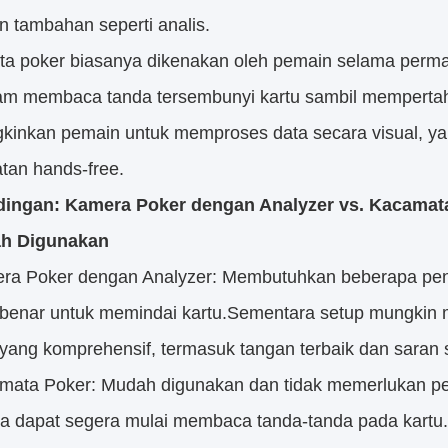
n tambahan seperti analis.
a poker biasanya dikenakan oleh pemain selama perm
am membaca tanda tersembunyi kartu sambil mempertah
inkan pemain untuk memproses data secara visual, yan
tan hands-free.
ingan: Kamera Poker dengan Analyzer vs. Kacamat
ah Digunakan
ra Poker dengan Analyzer: Membutuhkan beberapa peng
benar untuk memindai kartu.Sementara setup mungkin 
 yang komprehensif, termasuk tangan terbaik dan saran s
mata Poker: Mudah digunakan dan tidak memerlukan pe
a dapat segera mulai membaca tanda-tanda pada kartu.