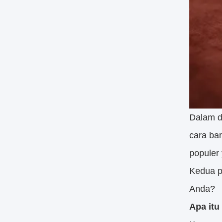
Dalam d
cara ba
populer
Kedua p
Anda?
Apa itu