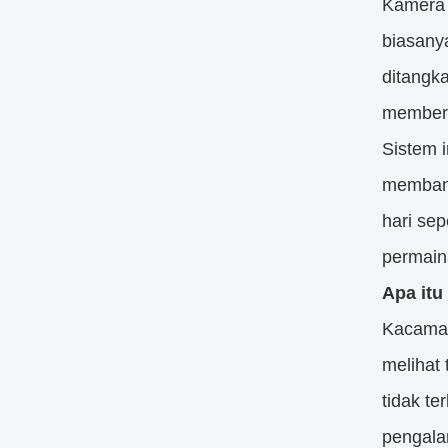
Kamera 
biasanya
ditangk
memberik
Sistem 
membant
hari se
permain
Apa it
Kacamat
melihat 
tidak te
pengala