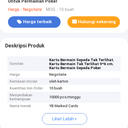
Untuk Permainan Poker
Harga：Negotiate
MOQ：10 buah
Harga terbaik
Hubungi sekarang
Deskripsi Produk
,
Kartu Bermain Sepeda Tak Terlihat
Sorotan
,
Kartu Bermain Tak Terlihat 9*6 cm
Kartu Bermain Sepeda Poker
Harga
Negotiate
Kemasan rincian
oleh karton
Kuantitas min Order
10 buah
Menyediakan
10000 pcs/minggu
kemampuan
Nama merek
YB Marked Cards
Lihat Lebih