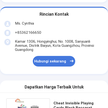
Rincian Kontak
Ms. Cynthia
‪+85362166650‬
Kamar 1306, Hongyinghui, No. 1008, Sanyuanli
Avenue, Distrik Baiyun, Kota Guangzhou, Provinsi
Guangdong
Hubungi sekarang
Dapatkan Harga Terbaik Untuk
Cheat Invisible Playing
Cards Black Baccarat