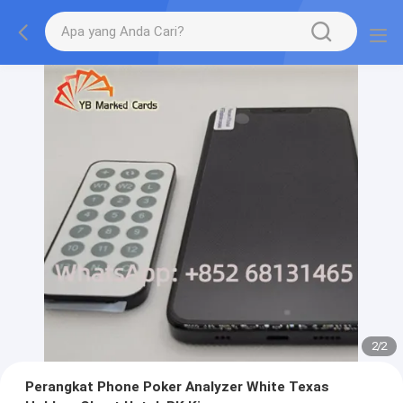
2
/
2
Perangkat Phone Poker Analyzer White Texas