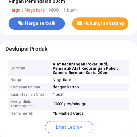
Ringan Pemindaian 20cm
Harga：Negotiate
MOQ：1 buah
Harga terbaik
Hubungi sekarang
Deskripsi Produk
,
Alat Kecurangan Poker Judi
Sorotan
,
Pemantik Alat Kecurangan Poker
Kamera Bermain Kartu 20cm
Harga
Negotiate
Kemasan rincian
dengan karton
Kuantitas min Order
1 buah
Menyediakan
10000 pcs/minggu
kemampuan
Nama merek
YB Marked Cards
Lihat Lebih