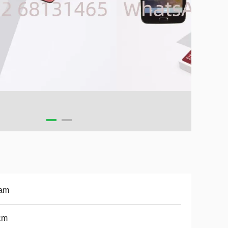
tam
cm