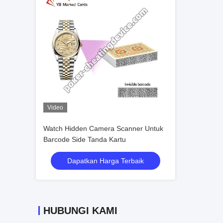
Video
Watch Hidden Camera Scanner Untuk
Barcode Side Tanda Kartu
Dapatkan Harga Terbaik
HUBUNGI KAMI