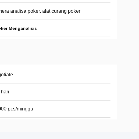
era analisa poker, alat curang poker
oker Menganalisis
otiate
 hari
000 pcs/minggu