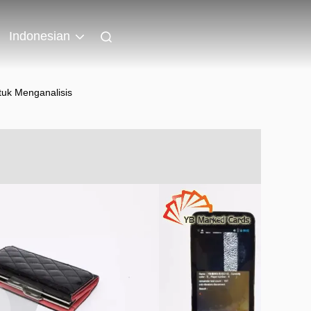
Indonesian
uk Menganalisis