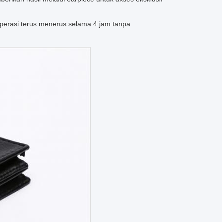
erasi terus menerus selama 4 jam tanpa