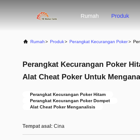
Rumah
Produk
Rumah
>
Produk
>
Perangkat Kecurangan Poker
>
Per
Perangkat Kecurangan Poker Hi
Alat Cheat Poker Untuk Menganal
Perangkat Kecurangan Poker Hitam
Perangkat Kecurangan Poker Dompet
Alat Cheat Poker Menganalisis
Tempat asal:
Cina