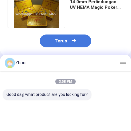
14.0mm Perlindungan
UV HEMA Magic Poker
Kecurangan Lensa
Kontak
Terus
Zhou
Rekomendasi Produk
3:58 PM
Good day, what product are you looking for?
4mm Lensa Kontak
Lensa kontak
Kartu Bermain
Inframerah
inframerah untuk
Ditandai Lens