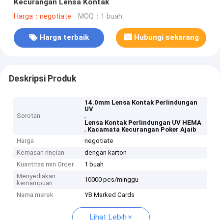
Kecurangan Lensa Kontak
Harga：negotiate
MOQ：1 buah
Harga terbaik
Hubungi sekarang
Deskripsi Produk
14.0mm Lensa Kontak Perlindungan
UV
,
Sorotan
Lensa Kontak Perlindungan UV HEMA
,
Kacamata Kecurangan Poker Ajaib
Harga
negotiate
Kemasan rincian
dengan karton
Kuantitas min Order
1 buah
Menyediakan
10000 pcs/minggu
kemampuan
Nama merek
YB Marked Cards
Lihat Lebih