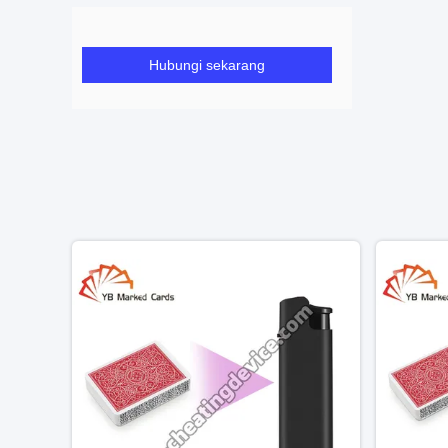
Hubungi sekarang