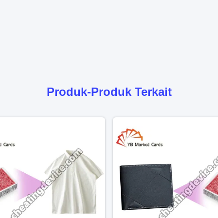
Produk-Produk Terkait