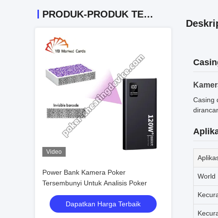
PRODUK-PRODUK TERKAIT
Deskri
Casin
Kamera
Casing 
diranca
Aplik
Video
Aplikas
Power Bank Kamera Poker
World 
Tersembunyi Untuk Analisis Poker
Kecur
Dapatkan Harga Terbaik
Kecur