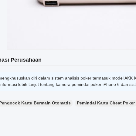
masi Perusahaan
mengkhususkan diri dalam sistem analisis poker termasuk model AKK 
informasi lebih lanjut tentang kamera pemindai poker iPhone 6 dan sist
Pengocok Kartu Bermain Otomatis
Pemindai Kartu Cheat Poker