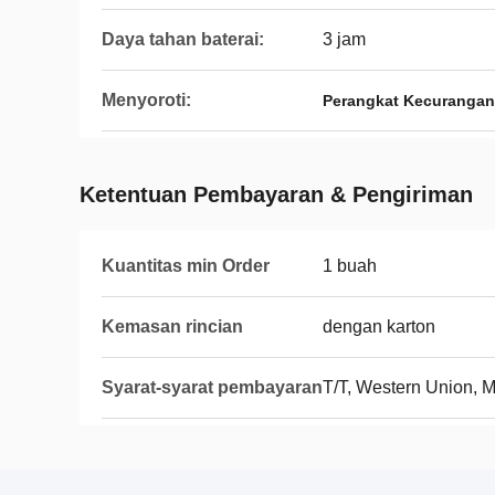
Daya tahan baterai:
3 jam
Menyoroti:
Perangkat Kecurangan
Ketentuan Pembayaran & Pengiriman
Kuantitas min Order
1 buah
Kemasan rincian
dengan karton
Syarat-syarat pembayaran
T/T, Western Union,