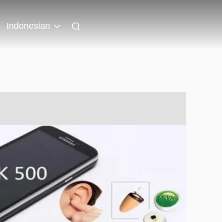
Indonesian