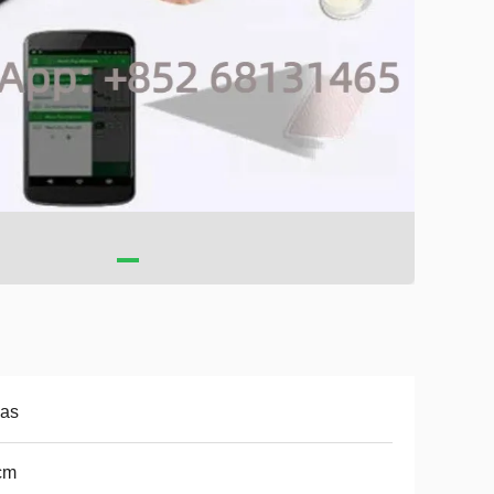
as
cm