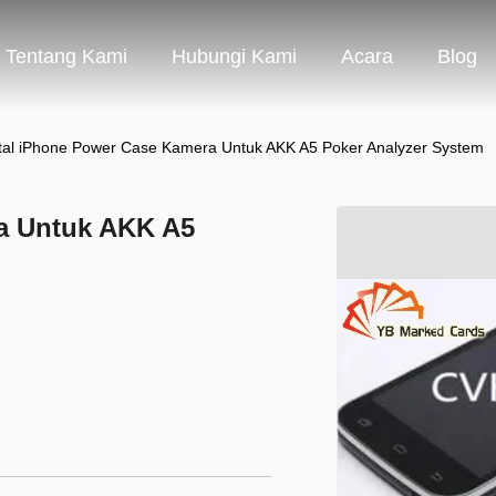
Tentang Kami
Hubungi Kami
Acara
Blog
al iPhone Power Case Kamera Untuk AKK A5 Poker Analyzer System
a Untuk AKK A5