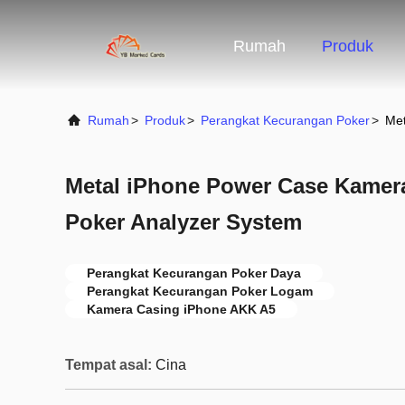
Rumah
Produk
Rumah
>
Produk
>
Perangkat Kecurangan Poker
>
Met
Metal iPhone Power Case Kamer
Poker Analyzer System
Perangkat Kecurangan Poker Daya
Perangkat Kecurangan Poker Logam
Kamera Casing iPhone AKK A5
Tempat asal:
Cina