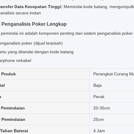
ransfer Data Kecepatan Tinggi:
Memindai kode batang, mengumpulkan
analisis secara instan
 Penganalisis Poker Lengkap
pemindai ini adalah komponen penting dari sistem penganalisis poker p
enganalisis poker (dijual terpisah)
artu yang ditandai dengan kode batang
arphone nirkabel
 Produk
Perangkat Curang M
ial
Baja
a
Perak
 Pemindaian
20-35cm
r Pemindaian
25cm
Tahan Baterai
4 Jam