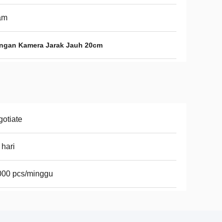
am
ngan Kamera Jarak Jauh 20cm
otiate
 hari
000 pcs/minggu