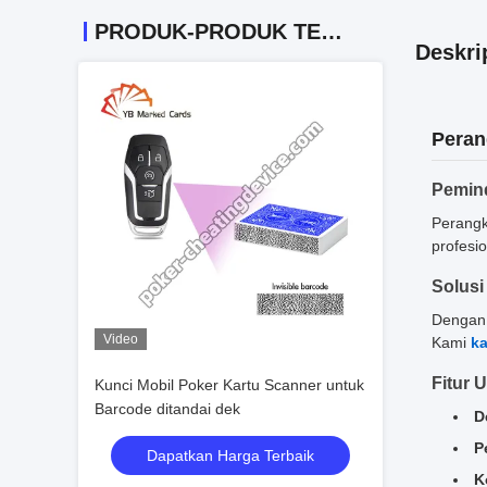
PRODUK-PRODUK TERKAIT
Deskri
Peran
Pemind
Perangk
profesio
Solusi
Dengan 
Video
Kami
k
Fitur 
Kunci Mobil Poker Kartu Scanner untuk
Barcode ditandai dek
D
P
Dapatkan Harga Terbaik
K