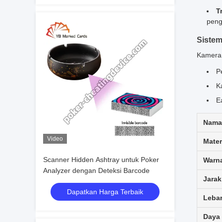
T
peng
Sistem
Kamera 
P
K
E
Nama
Video
Mater
Scanner Hidden Ashtray untuk Poker
Warn
Analyzer dengan Deteksi Barcode
Jarak
Dapatkan Harga Terbaik
Leba
Daya 