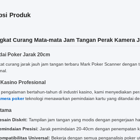
psi Produk
gkat Curang Mata-mata Jam Tangan Perak Kamera J
ai Poker Jarak 20cm
at curang jarak jauh jam tangan terbaru Mark Poker Scanner dengan 
nal.
 Kasino Profesional
pengalaman bertahun-tahun di industri kasino, kami menyediakan peran
amera poker
teknologi menawarkan pemindaian kartu yang ditandai den
Utama
esain Diskrit:
Tampilan jam tangan yang modis dengan pengerjaan halu
emindaian Presisi:
Jarak pemindaian 20-40cm dengan penempatan ka
ompatibilitas Universal:
Bekerja dengan semua penganalisis poker 