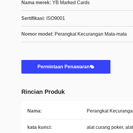
Nama merek:
YB Marked Cards
Sertifikasi:
ISO9001
Nomor model:
Perangkat Kecurangan Mata-mata
Permintaan Penawaran
Rincian Produk
Nama:
Perangkat Kecuranga
kata kunci:
alat curang poker, ala