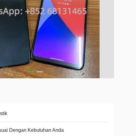
stik
suai Dengan Kebutuhan Anda