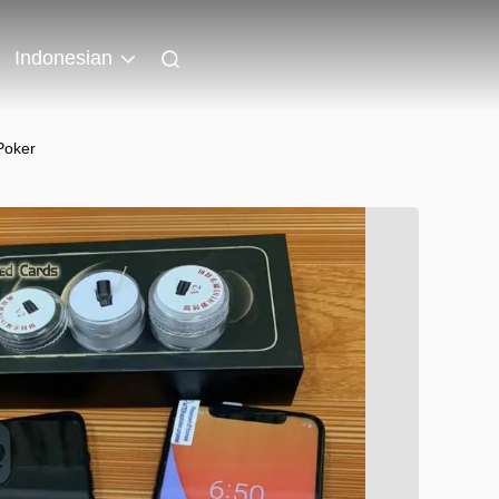
Indonesian
Poker