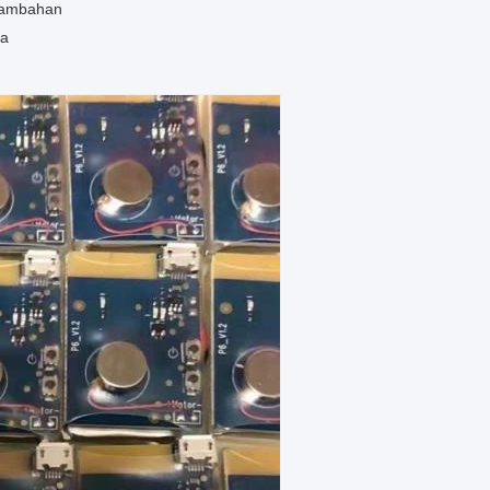
 tambahan
ya