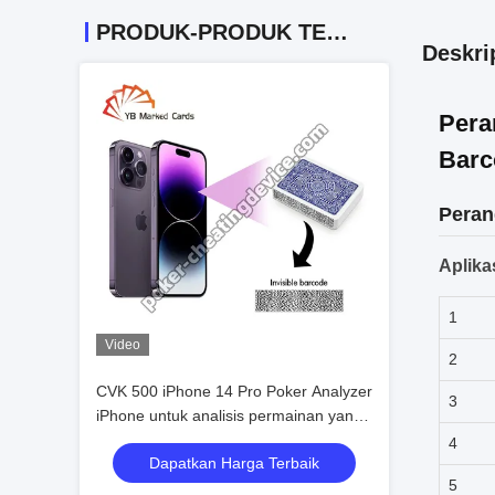
PRODUK-PRODUK TERKAIT
Deskri
Pera
Barc
Peran
Aplika
1
Video
2
CVK 500 iPhone 14 Pro Poker Analyzer
3
iPhone untuk analisis permainan yang
akurat
4
Dapatkan Harga Terbaik
5