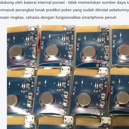
idukung oleh baterai internal ponsel - tidak memerlukan sumber daya
ermasuk perangkat lunak prediksi poker yang sudah diinstal sebelumn
esain ringkas, rahasia dengan fungsionalitas smartphone penuh