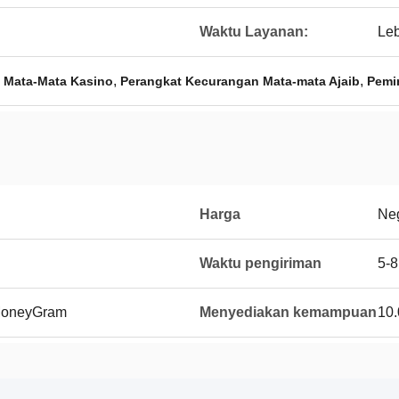
Waktu Layanan:
Leb
,
,
 Mata-Mata Kasino
Perangkat Kecurangan Mata-mata Ajaib
Pemi
Harga
Neg
Waktu pengiriman
5-8
 MoneyGram
Menyediakan kemampuan
10