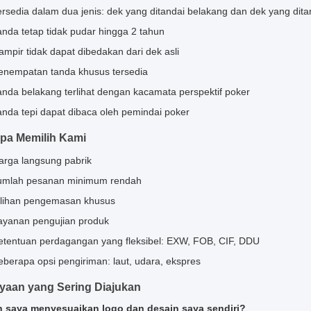
ersedia dalam dua jenis: dek yang ditandai belakang dan dek yang dit
anda tetap tidak pudar hingga 2 tahun
ampir tidak dapat dibedakan dari dek asli
enempatan tanda khusus tersedia
anda belakang terlihat dengan kacamata perspektif poker
anda tepi dapat dibaca oleh pemindai poker
pa Memilih Kami
arga langsung pabrik
umlah pesanan minimum rendah
ilihan pengemasan khusus
ayanan pengujian produk
etentuan perdagangan yang fleksibel: EXW, FOB, CIF, DDU
eberapa opsi pengiriman: laut, udara, ekspres
yaan yang Sering Diajukan
h saya menyesuaikan logo dan desain saya sendiri?