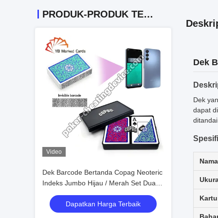
PRODUK-PRODUK TERKAIT
Deskri
Dek B
Deskri
Dek yan
dapat d
ditanda
Spesif
Video
Nama
Dek Barcode Bertanda Copag Neoteric
Ukura
Indeks Jumbo Hijau / Merah Set Dua
Dek
Kartu
Dapatkan Harga Terbaik
Baha