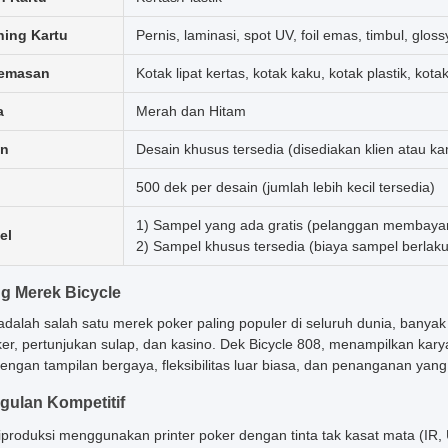
hing Kartu
Pernis, laminasi, spot UV, foil emas, timbul, glossy
emasan
Kotak lipat kertas, kotak kaku, kotak plastik, kotak
a
Merah dan Hitam
in
Desain khusus tersedia (disediakan klien atau 
500 dek per desain (jumlah lebih kecil tersedia)
1) Sampel yang ada gratis (pelanggan membayar
el
2) Sampel khusus tersedia (biaya sampel berlaku
g Merek Bicycle
 adalah salah satu merek poker paling populer di seluruh dunia, banyak
er, pertunjukan sulap, dan kasino. Dek Bicycle 808, menampilkan karya s
dengan tampilan bergaya, fleksibilitas luar biasa, dan penanganan yan
ulan Kompetitif
iproduksi menggunakan printer poker dengan tinta tak kasat mata (IR, U