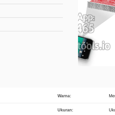
Warna:
Mer
Ukuran:
Uku