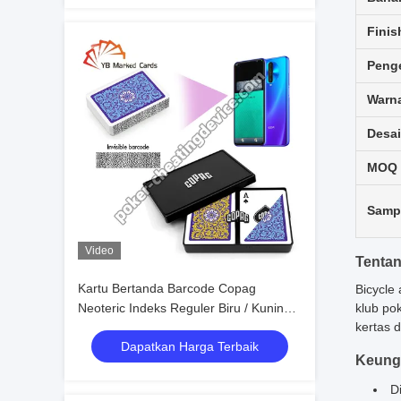
Finis
Peng
Warn
Desa
MOQ
Samp
Video
Tentan
Kartu Bertanda Barcode Copag
Bicycle
Neoteric Indeks Reguler Biru / Kuning
klub pok
kertas 
Set Ganda
Dapatkan Harga Terbaik
Keungg
D