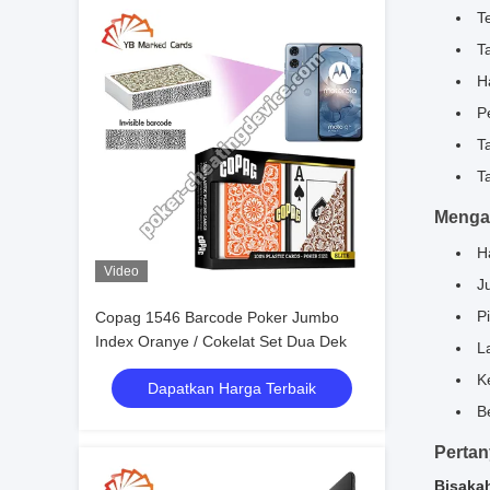
T
T
H
P
T
T
Menga
H
Video
J
P
Copag 1546 Barcode Poker Jumbo
Index Oranye / Cokelat Set Dua Dek
L
K
Dapatkan Harga Terbaik
B
Pertan
Bisaka