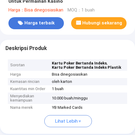
Untuk Permainan Kasino
Harga：Bisa dinegosiasikan
MOQ：1 buah
Harga terbaik
Hubungi sekarang
Deskripsi Produk
,
Kartu Poker Bertanda Indeks
Sorotan
Kartu Poker Bertanda Indeks Plastik
Harga
Bisa dinegosiasikan
Kemasan rincian
oleh karton
Kuantitas min Order
1 buah
Menyediakan
10.000 buah/minggu
kemampuan
Nama merek
YB Marked Cards
Lihat Lebih