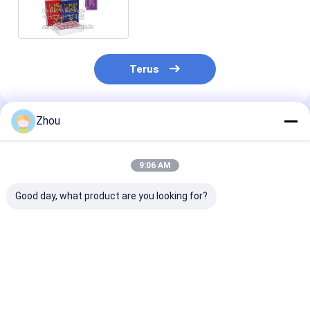
Permainan Kasino
Terus
Zhou
Rekomendasi Produk
9:06 AM
Good day, what product are you looking for?
Copag Texas
Modiano
Copag 4 Colou
Hold'em UV Marked
Professional
Plastic Secret
Cards – Invisible
Infrared Marked
Marked Playin
Infrared Marked
Poker Deck –
Cards
Cheating Cards
Undetectable Cheat