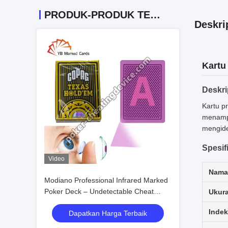
PRODUK-PRODUK TERKAIT
Deskri
Kartu
Deskri
Kartu p
menampi
mengide
Spesif
Video
Nama
Modiano Professional Infrared Marked
Poker Deck – Undetectable Cheat
Ukura
Cards
Inde
Dapatkan Harga Terbaik