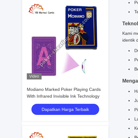
P
T
Teknol
Kami me
identik
D
P
B
Video
Menga
Modiano Marked Poker Playing Cards
H
With Infrared Invisible Ink Technology
J
Dapatkan Harga Terbaik
P
L
K
B