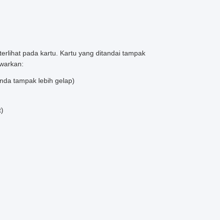
rlihat pada kartu. Kartu yang ditandai tampak
awarkan:
tanda tampak lebih gelap)
t)