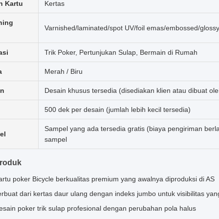
n Kartu
Kertas
hing
Varnished/laminated/spot UV/foil emas/embossed/glossy/
asi
Trik Poker, Pertunjukan Sulap, Bermain di Rumah
a
Merah / Biru
in
Desain khusus tersedia (disediakan klien atau dibuat ol
500 dek per desain (jumlah lebih kecil tersedia)
Sampel yang ada tersedia gratis (biaya pengiriman berl
el
sampel
Produk
artu poker Bicycle berkualitas premium yang awalnya diproduksi di AS
erbuat dari kertas daur ulang dengan indeks jumbo untuk visibilitas yan
esain poker trik sulap profesional dengan perubahan pola halus