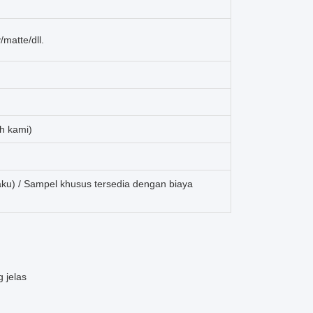
matte/dll.
eh kami)
aku) / Sampel khusus tersedia dengan biaya
g jelas