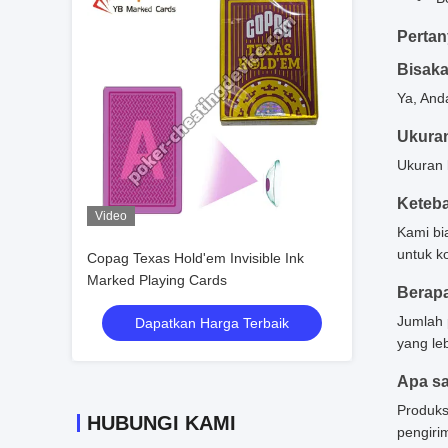
Pertan
Bisaka
Ya, And
Ukuran
Ukuran 
Keteba
Video
Kami bi
untuk k
Copag Texas Hold'em Invisible Ink
Marked Playing Cards
Berap
Jumlah 
Dapatkan Harga Terbaik
yang leb
Apa sa
Produks
HUBUNGI KAMI
pengiri