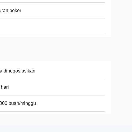
ran poker
a dinegosiasikan
 hari
.000 buah/minggu