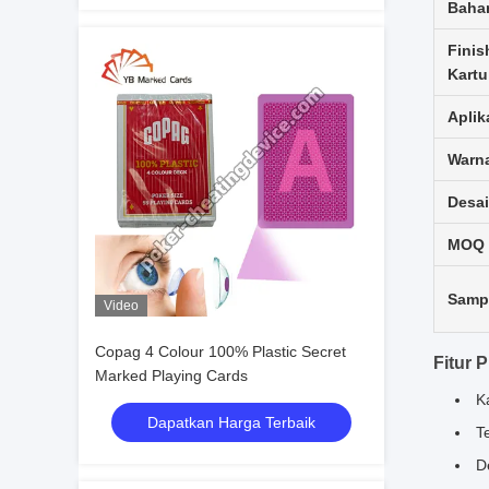
Baha
Finis
Kartu
Aplik
Warn
Desa
MOQ
Samp
Video
Copag 4 Colour 100% Plastic Secret
Fitur 
Marked Playing Cards
K
Dapatkan Harga Terbaik
T
D