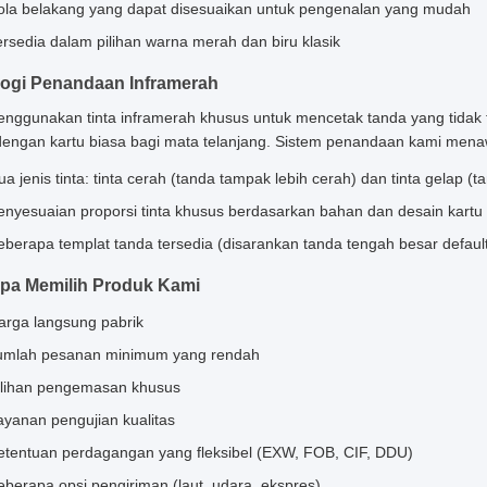
ola belakang yang dapat disesuaikan untuk pengenalan yang mudah
ersedia dalam pilihan warna merah dan biru klasik
ogi Penandaan Inframerah
nggunakan tinta inframerah khusus untuk mencetak tanda yang tidak te
 dengan kartu biasa bagi mata telanjang. Sistem penandaan kami men
ua jenis tinta: tinta cerah (tanda tampak lebih cerah) dan tinta gelap (
enyesuaian proporsi tinta khusus berdasarkan bahan dan desain kartu
eberapa templat tanda tersedia (disarankan tanda tengah besar defaul
pa Memilih Produk Kami
arga langsung pabrik
umlah pesanan minimum yang rendah
ilihan pengemasan khusus
ayanan pengujian kualitas
etentuan perdagangan yang fleksibel (EXW, FOB, CIF, DDU)
eberapa opsi pengiriman (laut, udara, ekspres)