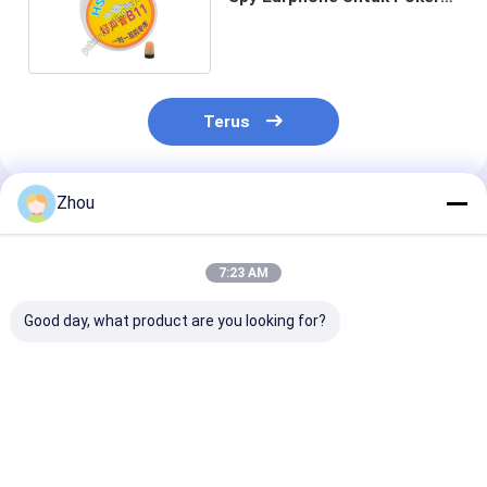
Analyzer Sistem
Terus
Zhou
Rekomendasi Produk
7:23 AM
Good day, what product are you looking for?
HD Poker Scanner
Kunci Mobil Poker
Scanner Hidde
Zipper Wallet Lens
Kartu Scanner untuk
Ashtray untuk
Kamera untuk
Barcode ditandai dek
Analyzer deng
perangkat poker
Deteksi Barco