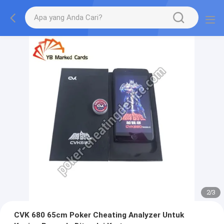
2
/
3
CVK 680 65cm Poker Cheating Analyzer Untuk