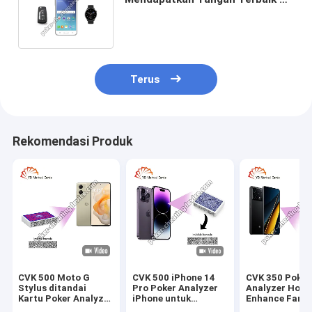
Texas Holdem / Omaha /
Blackjack
Terus
Rekomendasi Produk
CVK 500 Moto G
CVK 500 iPhone 14
CVK 350 Poker
Stylus ditandai
Pro Poker Analyzer
Analyzer Hom
Kartu Poker Analyzer
iPhone untuk
Enhance Famil
Advanced Poker
analisis permainan
Game Fun