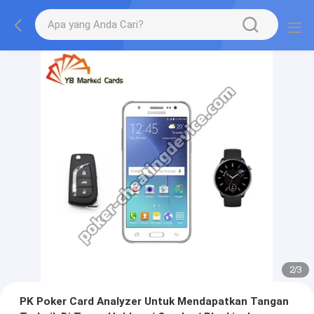
2
/
3
PK Poker Card Analyzer Untuk Mendapatkan Tangan