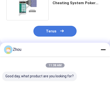
Cheating System Poker
Analyzer Di Pasar
Terus
Zhou
Rekomendasi Produk
11:38 AM
Good day, what product are you looking for?
CVK 500 Moto G
CVK 500 iPhone 14
CVK 350 Poker
Stylus ditandai
Pro Poker Analyzer
Analyzer Hom
Kartu Poker Analyzer
iPhone untuk
Enhance Famil