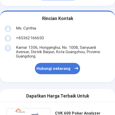
Rincian Kontak
Ms. Cynthia
‪+85362166650‬
Kamar 1306, Hongyinghui, No. 1008, Sanyuanli
Avenue, Distrik Baiyun, Kota Guangzhou, Provinsi
Guangdong
Hubungi sekarang
Dapatkan Harga Terbaik Untuk
CVK 600 Poker Analyzer