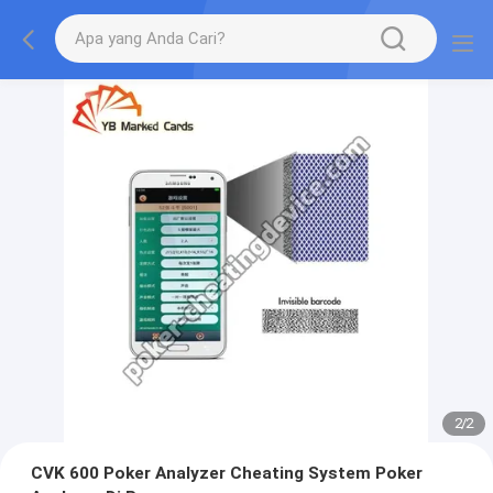
2
/
2
CVK 600 Poker Analyzer Cheating System Poker