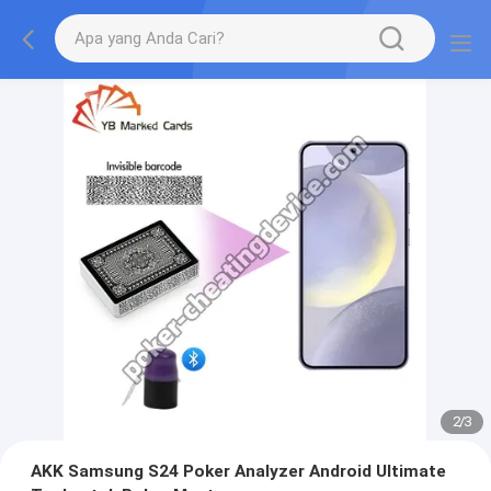
2
/
3
AKK Samsung S24 Poker Analyzer Android Ultimate