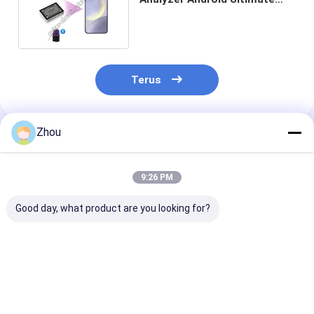
Tool untuk Poker Mastery
Terus
Zhou
Rekomendasi Produk
9:26 PM
Good day, what product are you looking for?
CVK 500 Moto G
CVK 500 iPhone 14
CVK 350 Poker
Stylus ditandai
Pro Poker Analyzer
Analyzer Hom
Kartu Poker Analyzer
iPhone untuk
Enhance Famil
Advanced Poker
analisis permainan
Game Fun