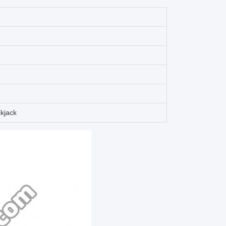
kjack