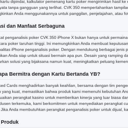
 kartu dipindai, kalkulator pemenang kartu poker mengirimkan hasil k
yata tanpa gangguan yang terlihat. CVK 350 mempertahankan tampil
inkan Anda menggunakannya untuk panggilan, penjelajahan, atau foto
asi dan Manfaat Serbaguna
at penganalisis poker CVK 350 iPhone X bukan hanya untuk permainan
cara poker taruhan tinggi. Ini memungkinkan Anda membuat keputusan st
nalitas iPhone penganalisis poker. Dengan mendukung berbagai jenis p
kan Anda siap untuk situasi bermain apa pun. Desain yang ramping da
kan solusi yang bijaksana namun kuat, meningkatkan peluang kemena
pa Bermitra dengan Kartu Bertanda YB?
ed Cards menghadirkan banyak keahlian, bersama dengan tim pengemb
 yang kuat, memastikan bahwa produk kami memenuhi kebutuhan And
aikan perangkat kasino untuk memberikan kinerja yang luar biasa d
dusen terkemuka, kami berkomitmen untuk menyediakan perangkat c
i. Jika Anda membutuhkan perangkat penganalisis poker untuk dijual, kam
l Produk