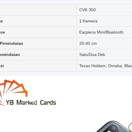
CVK 350
ra
1 Kamera
ece
Earpiece Mini/Bluetooth
 Pemindaian
20-40 cm
emindaian
Satu/Dua Dek
si
Texas Holdem, Omaha, Blac