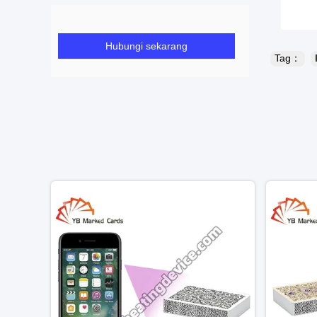
Hubungi sekarang
Tag：