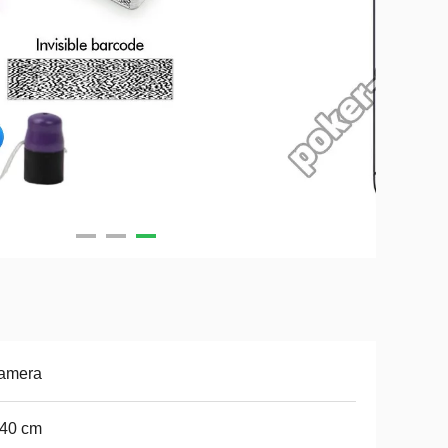
kamera
-40 cm