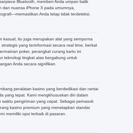
e earpiece Bluetooth, memberi Anda umpan balik
an dan nuansa iPhone X pada umumnya,
grafi—memastikan Anda tetap tidak terdeteksi.
 kasual; itu juga merupakan alat yang sempurna
rategis yang terinformasi secara real time, berkat
ermainan poker, perangkat curang kartu ini
n teknologi tingkat atas bergabung untuk
ngan Anda secara signifikan.
ang peralatan kasino yang berdedikasi dan rantai
a yang tepat. Kami mengkhususkan diri dalam
an waktu pengiriman yang cepat. Sebagai pemasok
urang kasino premium yang menetapkan standar
i memiliki opsi terbaik di pasaran.