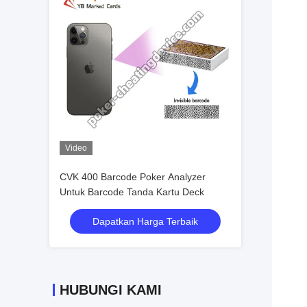
Video
CVK 400 Barcode Poker Analyzer
Untuk Barcode Tanda Kartu Deck
Dapatkan Harga Terbaik
HUBUNGI KAMI