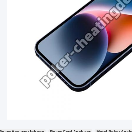
Poker Analyzer Iphone
Poker Card Analyzer
Metal Poker Analy