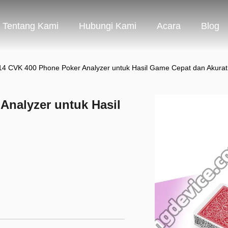
Tentang Kami
Hubungi Kami
Acara
Blog
14 CVK 400 Phone Poker Analyzer untuk Hasil Game Cepat dan Akurat
Analyzer untuk Hasil