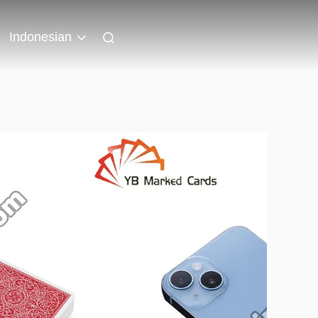
Indonesian