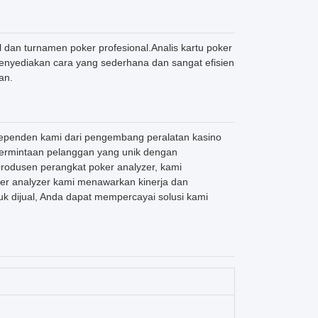
 dan turnamen poker profesional.Analis kartu poker
menyediakan cara yang sederhana dan sangat efisien
an.
ndependen kami dari pengembang peralatan kasino
ermintaan pelanggan yang unik dengan
rodusen perangkat poker analyzer, kami
er analyzer kami menawarkan kinerja dan
tuk dijual, Anda dapat mempercayai solusi kami