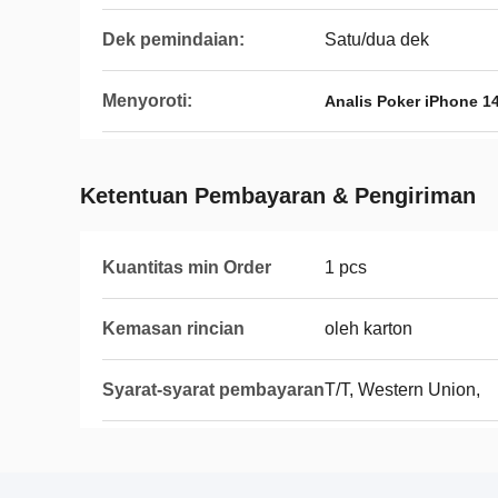
Dek pemindaian:
Satu/dua dek
Menyoroti:
Analis Poker iPhone 1
Ketentuan Pembayaran & Pengiriman
Kuantitas min Order
1 pcs
Kemasan rincian
oleh karton
Syarat-syarat pembayaran
T/T, Western Union,