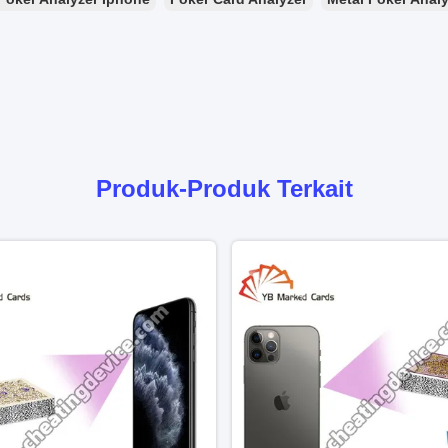
Produk-Produk Terkait