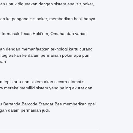
kan untuk digunakan dengan sistem analisis poker,
kan ke penganalisis poker, memberikan hasil hanya
, termasuk Texas Hold'em, Omaha, dan variasi
an dengan memanfaatkan teknologi kartu curang
integrasikan ke dalam permainan poker apa pun,
han.
 tepi kartu dan sistem akan secara otomatis
a mereka memiliki sistem yang paling akurat dan
rtu Bertanda Barcode Standar Bee memberikan opsi
gan dalam permainan judi.