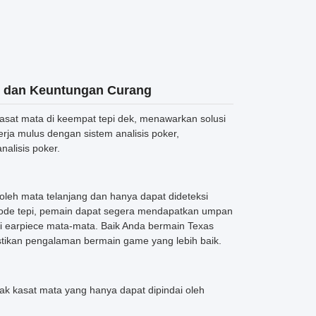
er dan Keuntungan Curang
asat mata di keempat tepi dek, menawarkan solusi
erja mulus dengan sistem analisis poker,
alisis poker.
t oleh mata telanjang dan hanya dapat dideteksi
ode tepi, pemain dapat segera mendapatkan umpan
lui earpiece mata-mata. Baik Anda bermain Texas
stikan pengalaman bermain game yang lebih baik.
ak kasat mata yang hanya dapat dipindai oleh