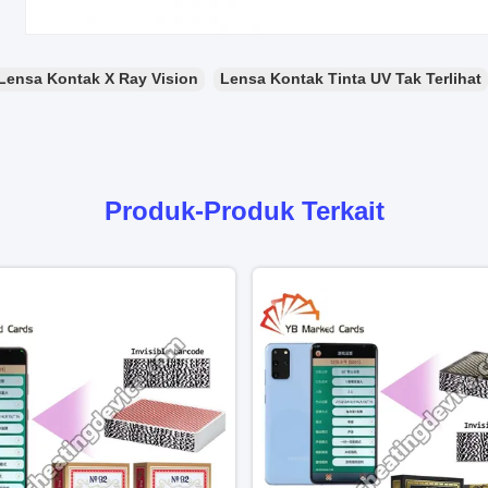
Lensa Kontak X Ray Vision
Lensa Kontak Tinta UV Tak Terlihat
Produk-Produk Terkait