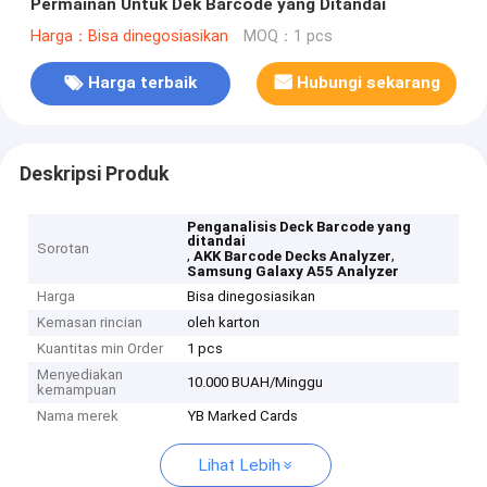
Permainan Untuk Dek Barcode yang Ditandai
Harga：Bisa dinegosiasikan
MOQ：1 pcs
Harga terbaik
Hubungi sekarang
Deskripsi Produk
Penganalisis Deck Barcode yang
ditandai
Sorotan
,
,
AKK Barcode Decks Analyzer
Samsung Galaxy A55 Analyzer
Harga
Bisa dinegosiasikan
Kemasan rincian
oleh karton
Kuantitas min Order
1 pcs
Menyediakan
10.000 BUAH/Minggu
kemampuan
Nama merek
YB Marked Cards
Lihat Lebih