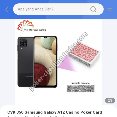
2
/
3
CVK 350 Samsung Galaxy A12 Casino Poker Card