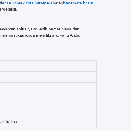
n
lensa kontak tinta inframerah
atau
Kacamata hitam
rdeteksi.
awarkan solusi yang lebih hemat biaya dan
ni memastikan Anda memiliki alat yang Anda
k terlihat