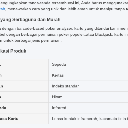
engungkapkan tanda-tanda tersembunyi ini, Anda harus menggunaka
rah
, menawarkan cara yang unik dan lebih aman untuk menipu tanpa te
 yang Serbaguna dan Murah
 dengan barcode-based poker analyzer, kartu yang ditandai kami men
bel dengan berbagai permainan poker populer.,atau Blackjack, kartu i
n untuk berbagai jenis permainan.
ikasi Produk
k
Sepeda
n
Kertas
an
Indeks standar
a
Hitam
nda
Infrared
aca Kartu
Lensa kontak inframerah, kacamata tinta ta