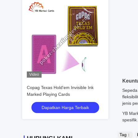
Video
Keunt
Copag Texas Hold'em Invisible Ink
Sepeda 
Marked Playing Cards
fleksib
jenis p
Dapatkan Harga Terbaik
YB Mark
spesifik
Tag：