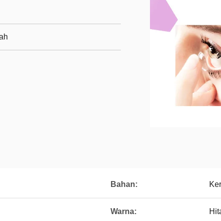
rah
Bahan:
Ker
Warna:
Hi