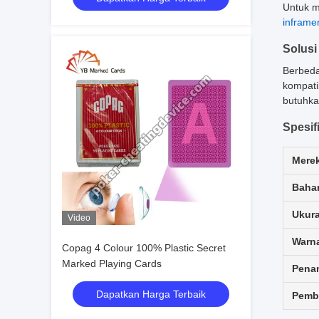
Untuk m
inframe
Solusi
Berbeda
kompati
butuhka
Spesif
Mere
Baha
Ukur
Video
Warn
Copag 4 Colour 100% Plastic Secret
Marked Playing Cards
Pena
Dapatkan Harga Terbaik
Pemb