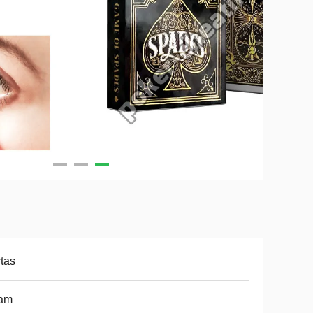
tas
tam