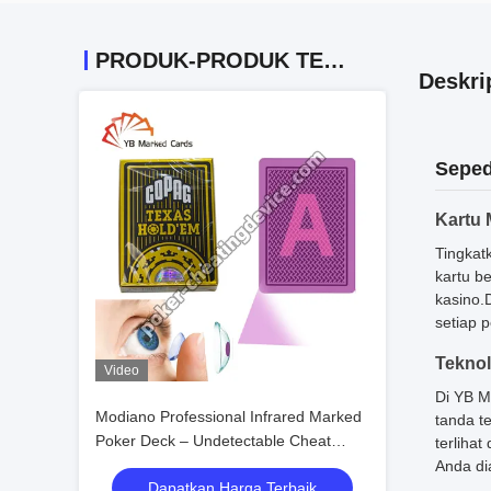
PRODUK-PRODUK TERKAIT
Deskri
Seped
Kartu 
Tingkat
kartu b
kasino.
setiap 
Teknol
Video
Di YB M
Modiano Professional Infrared Marked
tanda t
Poker Deck – Undetectable Cheat
terliha
Cards
Anda di
Dapatkan Harga Terbaik