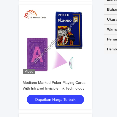
Baha
Ukur
Warn
Pena
Pemb
Video
Modiano Marked Poker Playing Cards
With Infrared Invisible Ink Technology
Dapatkan Harga Terbaik