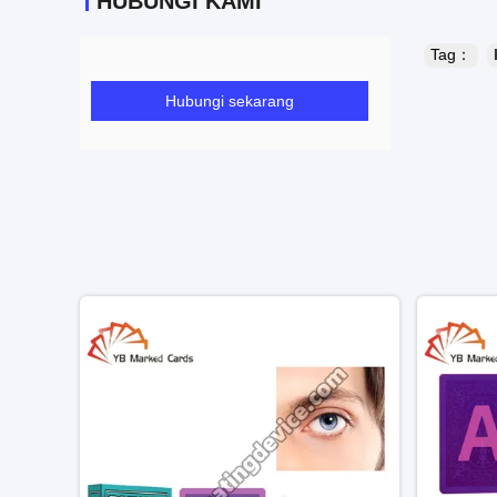
HUBUNGI KAMI
Tag：
Hubungi sekarang