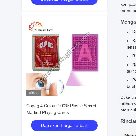
kompati
membuat
Menga
K
K
lens
B
D
tekn
P
taruh
Video
Buka ti
pilihan
Copag 4 Colour 100% Plastic Secret
atau hub
Marked Playing Cards
Rincia
Dapatkan Harga Terbaik
Mere