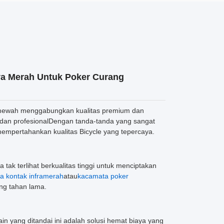
a Merah Untuk Poker Curang
mewah menggabungkan kualitas premium dan
l dan profesionalDengan tanda-tanda yang sangat
 mempertahankan kualitas Bicycle yang tepercaya.
ak terlihat berkualitas tinggi untuk menciptakan
sa kontak inframerah
atau
kacamata poker
ng tahan lama.
in yang ditandai ini adalah solusi hemat biaya yang