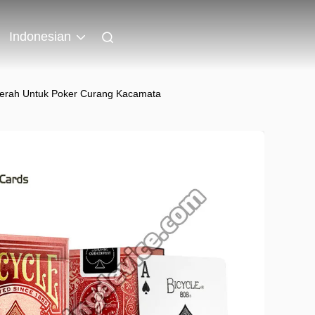
Indonesian
erah Untuk Poker Curang Kacamata