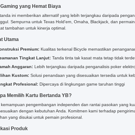
 Gaming yang Hemat Biaya
tanda ini memberikan alternatif yang lebih terjangkau daripada peng
ggul. Sempurna untuk Texas Hold'em, Omaha, Blackjack, dan permaina
at tambahan untuk kinerja optimal.
at Utama
onstruksi Premium:
Kualitas terkenal Bicycle memastikan penangana
eamanan Tingkat Lanjut:
Tanda tinta tak kasat mata tetap tidak terd
amah Anggaran:
Lebih terjangkau daripada penganalisis poker elektr
ilihan Kustom:
Solusi penandaan yang disesuaikan tersedia untuk ke
ingkat Profesional:
Dipercaya di lingkungan game taruhan tinggi
a Memilih Kartu Bertanda YB?
kemampuan pengembangan independen dan rantai pasokan yang kuat, 
sesuaikan dengan kebutuhan Anda. Komitmen kami terhadap pengiriman
lihan yang disukai untuk pemain profesional.
ikasi Produk