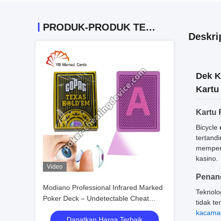
PRODUK-PRODUK TERKAIT
Deskri
Dek K
Kartu
Kartu 
Bicycle
tertand
mempert
kasino.
Video
Penand
Modiano Professional Infrared Marked
Teknolo
Poker Deck – Undetectable Cheat
tidak te
Cards
kacamat
Dapatkan Harga Terbaik