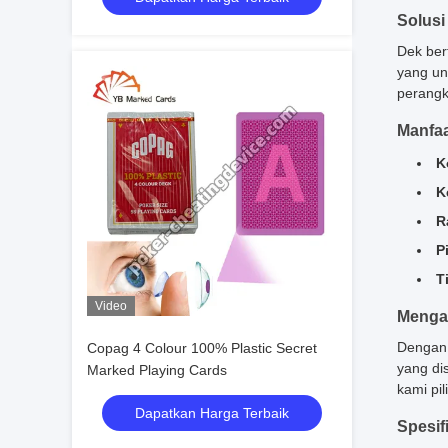
Solusi
Dek ber
yang un
perangk
Manfa
K
K
R
P
T
Video
Mengap
Dengan 
Copag 4 Colour 100% Plastic Secret
yang di
Marked Playing Cards
kami pi
Dapatkan Harga Terbaik
Spesif