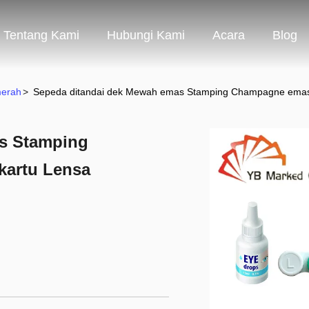
Tentang Kami
Hubungi Kami
Acara
Blog
merah
>
Sepeda ditandai dek Mewah emas Stamping Champagne emas 
s Stamping
kartu Lensa