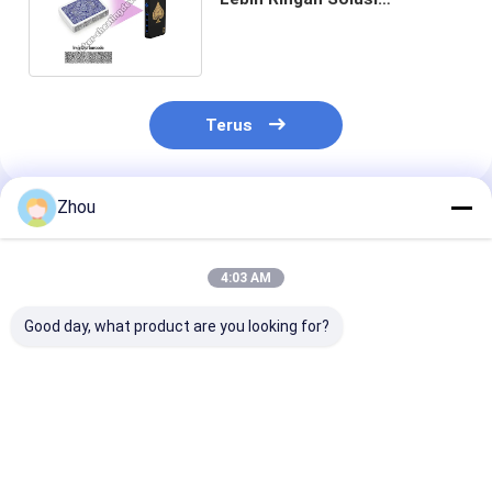
Pemindaian Kartu Poker
Diskrit
Terus
Zhou
Rekomendasi Produk
4:03 AM
Good day, what product are you looking for?
Stealth Watch
Power Bank Kamera
Dompet Poker
Pemutar Kartu
Poker Tersembunyi
Scanner Ultim
Scanner untuk
Untuk Analisis Poker
Poker Analyze
akurat Barcode
Cheat Perangk