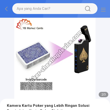
2
/
3
Kamera Kartu Poker yang Lebih Ringan Solusi