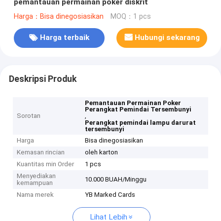
pemantauan permainan poker diskrit
Harga：Bisa dinegosiasikan
MOQ：1 pcs
Harga terbaik
Hubungi sekarang
Deskripsi Produk
Pemantauan Permainan Poker
Perangkat Pemindai Tersembunyi
Sorotan
,
Perangkat pemindai lampu darurat
tersembunyi
Harga
Bisa dinegosiasikan
Kemasan rincian
oleh karton
Kuantitas min Order
1 pcs
Menyediakan
10.000 BUAH/Minggu
kemampuan
Nama merek
YB Marked Cards
Lihat Lebih