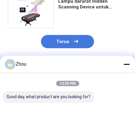
Lampu darurat Hidden
Scanning Device untuk
pemantauan permainan poker
diskrit
Terus
Zhou
Rekomendasi Produk
12:20 PM
Good day, what product are you looking for?
Stealth Watch
Power Bank Kamera
Dompet Poker
Pemutar Kartu
Poker Tersembunyi
Scanner Ultim