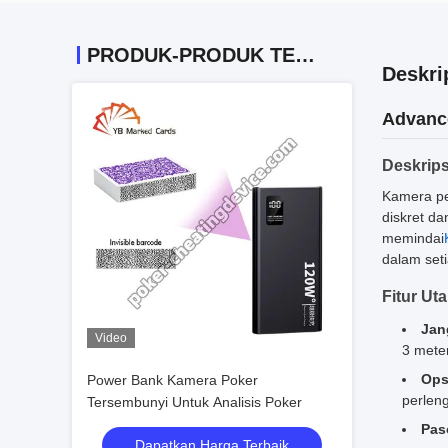
PRODUK-PRODUK TERKAIT
Deskri
Advanc
Deskrips
Kamera p
diskret d
memindai
dalam set
Fitur U
Jan
Video
3 meter
Ops
Power Bank Kamera Poker
perleng
Tersembunyi Untuk Analisis Poker
Pas
Dapatkan Harga Terbaik