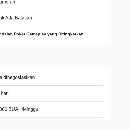
ramerah
ak Ada Batasan
daian Poker Gameplay yang Ditingkatkan
a dinegosiasikan
 hari
.000 BUAH/Minggu