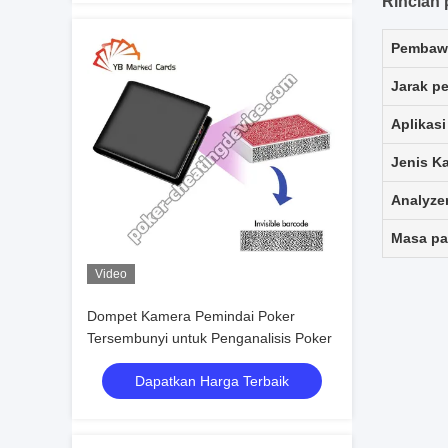
Rincian
Pembaw
Jarak p
Aplikasi
Jenis Ka
Analyze
Masa pak
Video
Dompet Kamera Pemindai Poker
Tersembunyi untuk Penganalisis Poker
Dapatkan Harga Terbaik