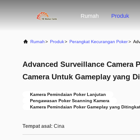
Rumah
Produk
Rumah
>
Produk
>
Perangkat Kecurangan Poker
>
Adv
Advanced Surveillance Camera 
Camera Untuk Gameplay yang Di
Kamera Pemindaian Poker Lanjutan
Pengawasan Poker Scanning Kamera
Kamera Pemindaian Poker Gameplay yang Ditingka
Tempat asal:
Cina