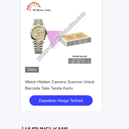
Video
Watch Hidden Camera Scanner Untuk
Barcode Side Tanda Kartu
Dapatkan Harga Terbaik