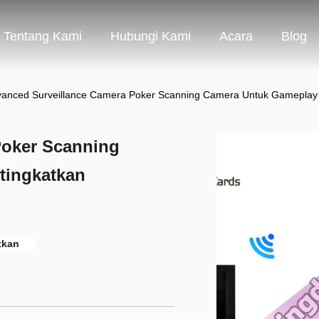
Tentang Kami
Hubungi Kami
Acara
Blog
anced Surveillance Camera Poker Scanning Camera Untuk Gameplay 
Poker Scanning
tingkatkan
tkan