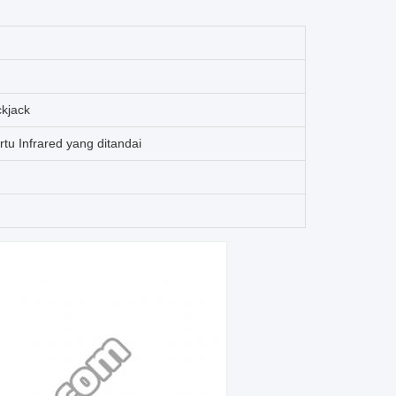
kjack
tu Infrared yang ditandai