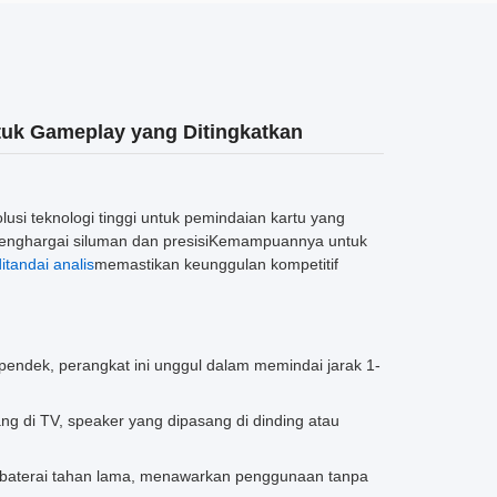
uk Gameplay yang Ditingkatkan
usi teknologi tinggi untuk pemindaian kartu yang
 menghargai siluman dan presisiKemampuannya untuk
ditandai analis
memastikan keunggulan kompetitif
 pendek, perangkat ini unggul dalam memindai jarak 1-
ng di TV, speaker yang dipasang di dinding atau
tau baterai tahan lama, menawarkan penggunaan tanpa