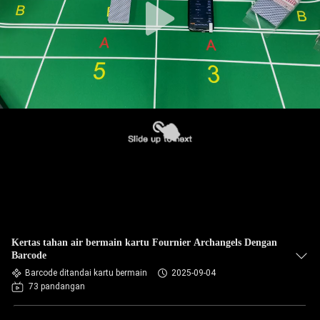
Kertas tahan air bermain kartu Fournier Archangels Dengan
Barcode
Barcode ditandai kartu bermain
2025-09-04
73 pandangan