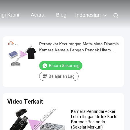
ngi Kami
Acara
Blog
Indonesian
Perangkat Kecurangan Mata-Mata Dinamis
Kamera Kemeja Lengan Pendek Hitam
Tersembunyi 60mm
Bicara Sekarang
Belajarlah Lagi
Video Terkait
Kamera Pemindai Poker
Lebih Ringan Untuk Kartu
Barcode Bertanda
(Sakelar Merkuri)