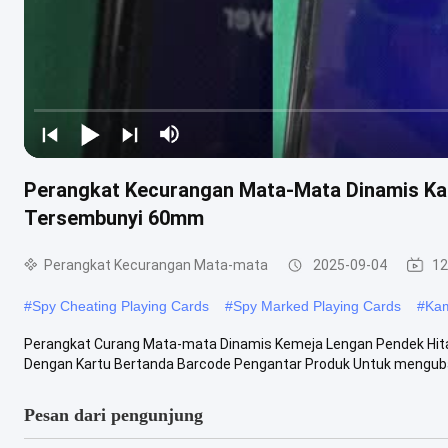
Perangkat Kecurangan Mata-Mata Dinamis K
Tersembunyi 60mm
Perangkat Kecurangan Mata-mata
2025-09-04
12
#
Spy Cheating Playing Cards
#
Spy Marked Playing Cards
#
Kam
Perangkat Curang Mata-mata Dinamis Kemeja Lengan Pendek Hi
Dengan Kartu Bertanda Barcode Pengantar Produk Untuk mengubah
Pesan dari pengunjung