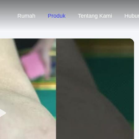
Rumah
Produk
Tentang Kami
Hubu