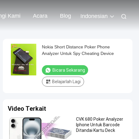
ngi Kami
Acara
Blog
Indonesian
Nokia Short Distance Poker Phone
Analyzer Untuk Spy Cheating Device
Bicara Sekarang
Belajarlah Lagi
Video Terkait
CVK 680 Poker Analyzer
Iphone Untuk Barcode
Ditandai Kartu Deck