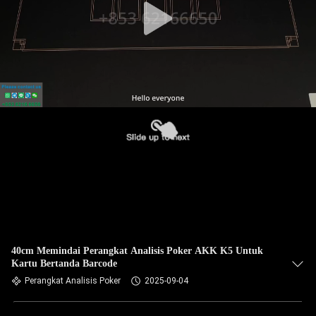
40cm Memindai Perangkat Analisis Poker AKK K5 Untuk
Kartu Bertanda Barcode
Perangkat Analisis Poker
2025-09-04