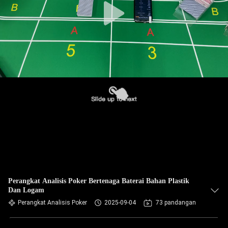
Perangkat Analisis Poker Bertenaga Baterai Bahan Plastik
Dan Logam
Perangkat Analisis Poker
2025-09-04
73 pandangan