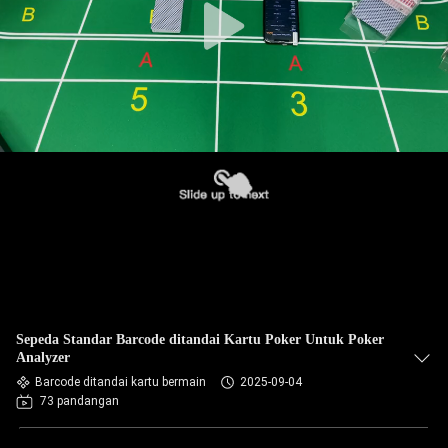
Sepeda Standar Barcode ditandai Kartu Poker Untuk Poker
Analyzer
Barcode ditandai kartu bermain
2025-09-04
73 pandangan