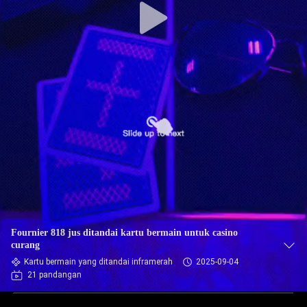
Fournier 818 jus ditandai kartu bermain untuk casino
curang
Kartu bermain yang ditandai inframerah
2025-09-04
21 pandangan