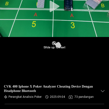
CVK 400 Iphone X Poker Analyzer Cheating Device Dengan
Headphone Bluetooth
Perangkat Analisis Poker
2025-09-04
73 pandangan