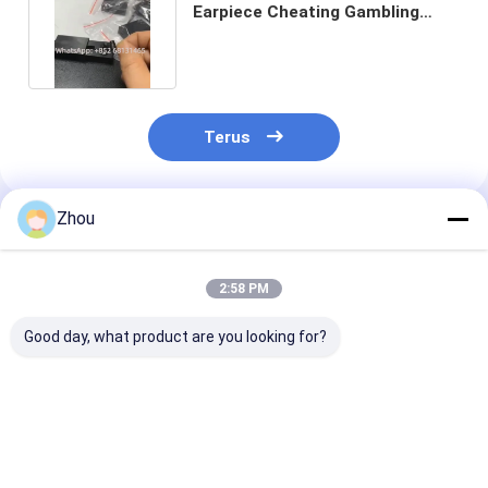
Earpiece Cheating Gambling
Poker Analyzer System
Terus
Zhou
Rekomendasi Produk
2:58 PM
Good day, what product are you looking for?
HD Poker Scanner
Kunci Mobil Poker
Scanner Hidde
Zipper Wallet Lens
Kartu Scanner untuk
Ashtray untuk
Kamera untuk
Barcode ditandai dek
Analyzer deng