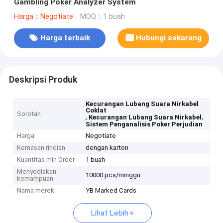
Gambling Poker Analyzer System
Harga：Negotiate
MOQ：1 buah
Harga terbaik
Hubungi sekarang
Deskripsi Produk
Kecurangan Lubang Suara Nirkabel
Coklat
Sorotan
,
,
Kecurangan Lubang Suara Nirkabel
Sistem Penganalisis Poker Perjudian
Harga
Negotiate
Kemasan rincian
dengan karton
Kuantitas min Order
1 buah
Menyediakan
10000 pcs/minggu
kemampuan
Nama merek
YB Marked Cards
Lihat Lebih