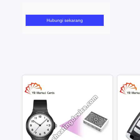
Hubungi sekarang