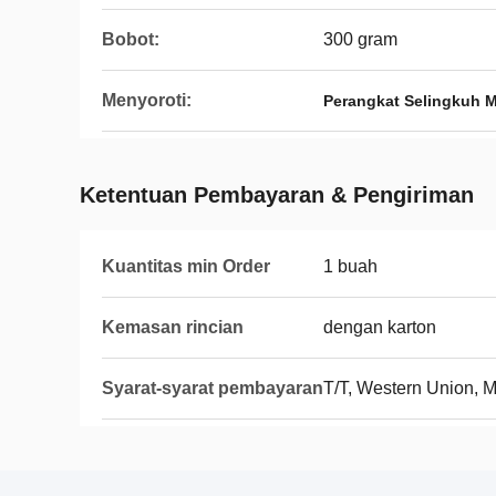
Bobot:
300 gram
Menyoroti:
Perangkat Selingkuh M
Ketentuan Pembayaran & Pengiriman
Kuantitas min Order
1 buah
Kemasan rincian
dengan karton
Syarat-syarat pembayaran
T/T, Western Union,