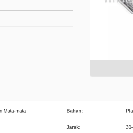
n Mata-mata
Bahan:
Pla
Jarak:
30