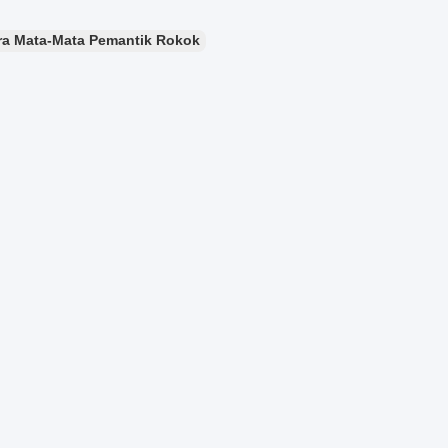
a Mata-Mata Pemantik Rokok