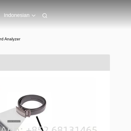
Indonesian
rd Analyzer