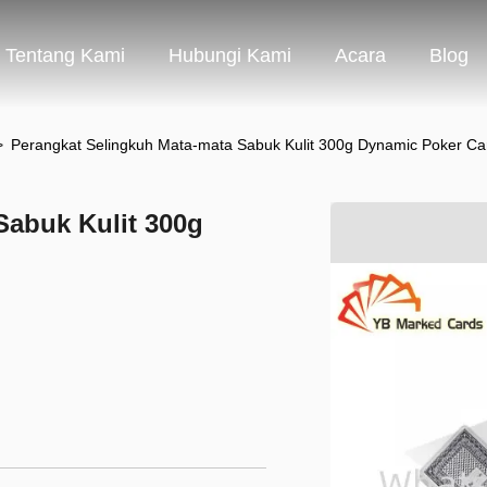
Tentang Kami
Hubungi Kami
Acara
Blog
>
Perangkat Selingkuh Mata-mata Sabuk Kulit 300g Dynamic Poker Ca
Sabuk Kulit 300g