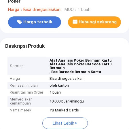
Poker
Harga：Bisa dinegosiasikan
MOQ：1 buah
Harga terbaik
Hubungi sekarang
Deskripsi Produk
,
Alat Analisis Poker Bermain Kartu
Alat Analisis Poker Barcode Kartu
Sorotan
Bermain
,
Bee Barcode Bermain Kartu
Harga
Bisa dinegosiasikan
Kemasan rincian
oleh karton
Kuantitas min Order
1 buah
Menyediakan
10.000 buah/minggu
kemampuan
Nama merek
YB Marked Cards
Lihat Lebih