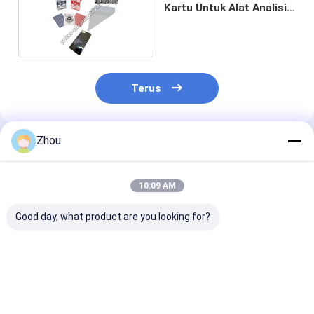
Kartu Untuk Alat Analisis
Poker
Terus
Zhou
Rekomendasi Produk
10:09 AM
Good day, what product are you looking for?
Kartu Poker Barcode
Dek Barcode
Kartu Bertand
Copag 1546 Indeks
Bertanda Copag
Barcode Copa
Reguler Merah
Neoteric Indeks
Neoteric Indek