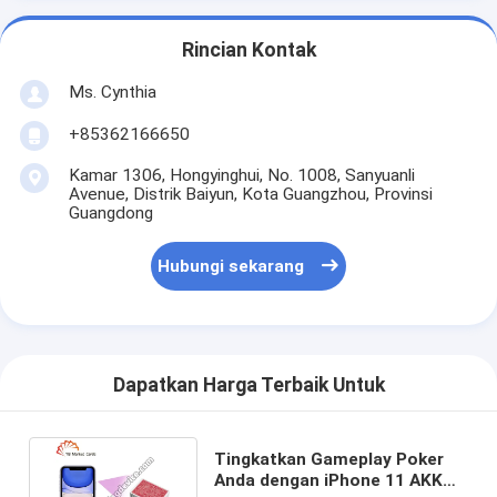
Rincian Kontak
Ms. Cynthia
‪+85362166650‬
Kamar 1306, Hongyinghui, No. 1008, Sanyuanli
Avenue, Distrik Baiyun, Kota Guangzhou, Provinsi
Guangdong
Hubungi sekarang
Dapatkan Harga Terbaik Untuk
Tingkatkan Gameplay Poker
Anda dengan iPhone 11 AKK