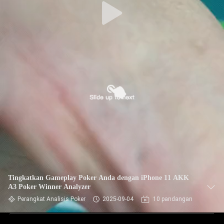
Tingkatkan Gameplay Poker Anda dengan iPhone 11 AKK
A3 Poker Winner Analyzer
Perangkat Analisis Poker
2025-09-04
10 pandangan