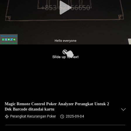
Magic Remote Control Poker Analyzer Perangkat Untuk 2
Dek Barcode ditandai kartu
Perangkat Kecurangan Poker
2025-09-04