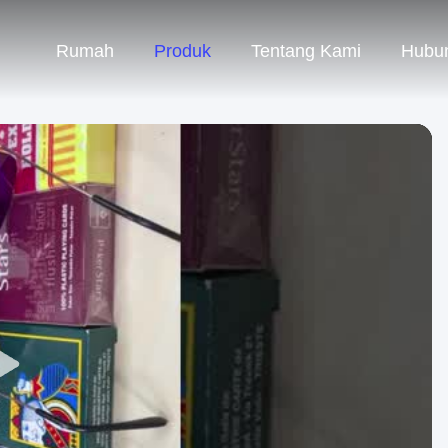
Rumah
Produk
Tentang Kami
Hubu